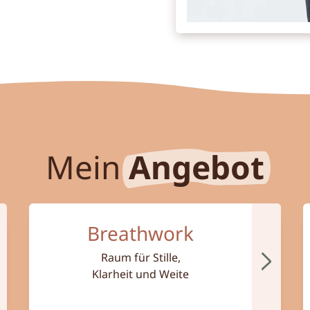
Mein
Angebot
Mehr zum Thema Mindful based Breathwork
M
Breathwork
Raum für Stille,
Klarheit und Weite