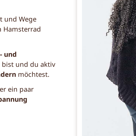
st und Wege
n Hamsterrad
- und
ist und du aktiv
ndern
möchtest.
er ein paar
spannung