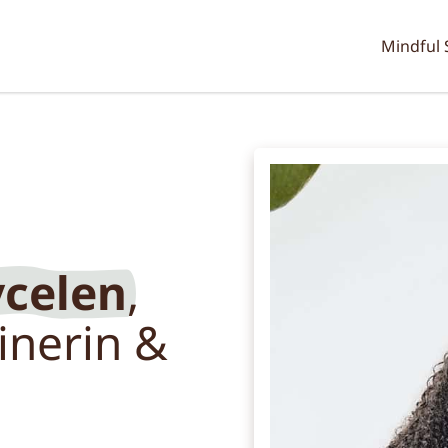
elen Ujara – Bewusstseinstrain
Mindful 
ycelen
,
inerin &