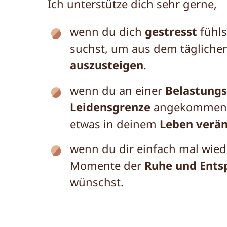
Ich unterstütze dich sehr gerne,
wenn du dich
gestresst
fühl
suchst, um aus dem tägliche
auszusteigen
.
wenn du an einer
Belastungs
Leidensgrenze
angekommen b
etwas in deinem
Leben verä
wenn du dir einfach mal wied
Momente der
Ruhe und Ent
wünschst.