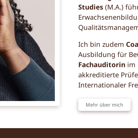
Studies
(M.A.) führ
Erwachsenenbild
Qualitätsmanagem
Ich bin zudem
Co
Ausbildung für Bew
Fachauditorin
im 
akkreditierte Prü
Internationaler Fre
Mehr über mich